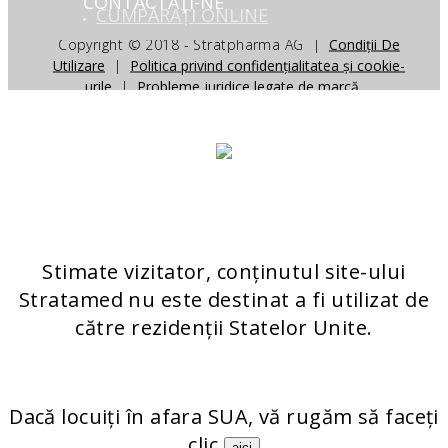
CONTACTAŢI-NE
CUMPĂRAȚI ONLINE
Copyright © 2018 - Stratpharma AG |
Condiții De
Stratpharma AG
Utilizare
|
Politica privind confidențialitatea și cookie-
Aeschenvorstadt 57
urile
|
Probleme juridice legate de marcă
4051 Basel
Elveţia
FORMULAR DE CONTACT
PRODUSELE NOASTRE
STRATAMARK
Stimate vizitator, conținutul site-ului
STRATADERM
Stratamed nu este destinat a fi utilizat de
STRATAMED
către rezidenții Statelor Unite.
STRATACEL
STRATACTX
Dacă locuiți în afara SUA, vă rugăm să faceți
clic
aici