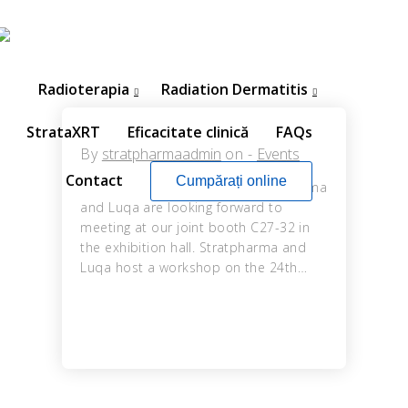
Radioterapia
Radiation Dermatitis
StrataXRT
Eficacitate clinică
FAQs
By
stratpharmaadmin
on
-
Events
Contact
Cumpărați online
Stratpharma
and Luqa are looking forward to
meeting at our joint booth C27-32 in
the exhibition hall. Stratpharma and
Luqa host a workshop on the 24th…
27
23
OCTOBER
OCTOBER
2017
2017
ISDS
DASIL 6TH
BANGKOK
WORLD
2017
CONGRESS
SHANGHAI