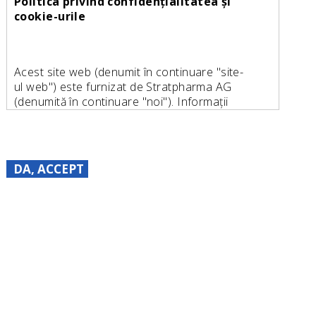
Politica privind confidențialitatea și
cookie-urile
Acest site web (denumit în continuare "site-
ul web") este furnizat de Stratpharma AG
(denumită în continuare "noi"). Informații
suplimentare despre Stratpharma AG:
Stratpharma AG
Aeschenvorstadt 57
DA, ACCEPT
CH-4051 Basel
Switzerland
Email: personaldata@stratpharma.com
Telefon: +41 61 691 12 80
Prelucrarea datelor cu caracter
personal
În cele ce urmează, dorim să vă oferim