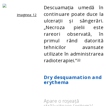
Descuamația umedă în
continuare poate duce la
Imaginea: 12
ulcerații și sângerări.
„Necroza pielii este
rareori observată, în
primul rând datorită
tehnicilor avansate
utilizate în administrarea
radioterapiei.”
33
Dry desquamation and
erythema
Apare o roșeață
strălucitoare (eritem)/