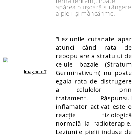
ternă (eritem). Poate
apărea o ușoară strângere
a pielii și mâncărime.
“Leziunile cutanate apar
atunci când rata de
repopulare a stratului de
celule bazale (Stratum
Imaginea: 7
Germinativum) nu poate
egala rata de distrugere
a celulelor prin
tratament. Răspunsul
inflamator activat este o
reacție fiziologică
normală la radioterapie.
Leziunile pielii induse de