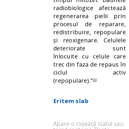
radiobiologice afectează
regenerarea pielii prin
procesul de reparare,
redistribuire, repopulare
și reoxigenare. Celulele
deteriorate sunt
înlocuite cu celule care
trec din faza de repaus în
ciclul activ
(repopulare).”
33
Eritem slab
Apare o roșeață slabă sau