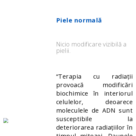
Piele normală
Nicio modificare vizibilă a
pielii.
“Terapia cu radiații
provoacă modificări
biochimice în interiorul
celulelor, deoarece
moleculele de ADN sunt
susceptibile la
deteriorarea radiațiilor în
timpul mitozei. Daunele