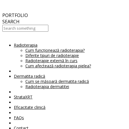
September
2017
Aesthetic Everything Award 2017
PORTFOLIO
SEARCH
Radioterapia
Your Cart Is Empty!
Cum funcționează radioterapia?
Diferite tipuri de radioterapie
Radioterapie externă în curs
Cum afectează radioterapia pielea?
Dermatita radică
Cum se măsoară dermatita radică
Radioterapia dermatitei
StrataXRT
Eficacitate clinică
FAQs
Contact