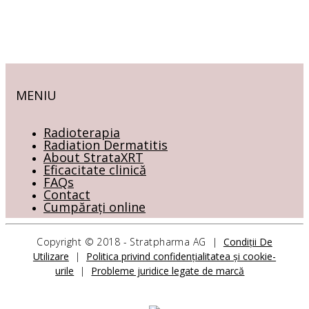
MENIU
Radioterapia
Radiation Dermatitis
About StrataXRT
Eficacitate clinică
FAQs
Contact
Cumpărați online
Copyright © 2018 - Stratpharma AG |
Condiții De
Utilizare
|
Politica privind confidențialitatea și cookie-
CONTACTAŢI-NE
urile
|
Probleme juridice legate de marcă
Stratpharma AG