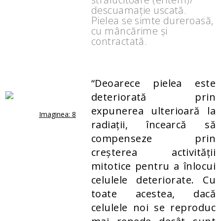
descuamație uscată.
Pielea se simte dureroasă,
cu mâncărime și
contractată.
“Deoarece pielea este
deteriorată prin
expunerea ulterioară la
Imaginea: 8
radiații, încearcă să
compenseze prin
creșterea activității
mitotice pentru a înlocui
celulele deteriorate. Cu
toate acestea, dacă
celulele noi se reproduc