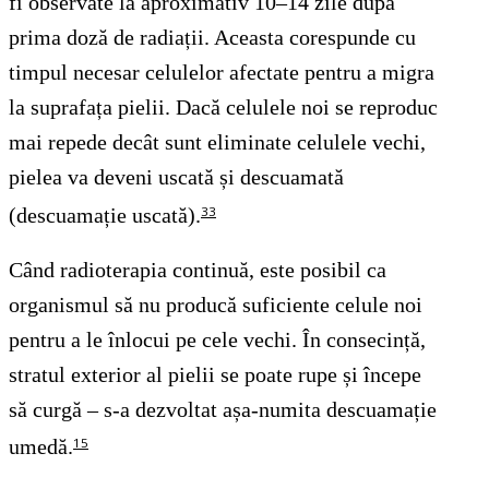
fi observate la aproximativ 10–14 zile după
prima doză de radiații. Aceasta corespunde cu
timpul necesar celulelor afectate pentru a migra
la suprafața pielii. Dacă celulele noi se reproduc
mai repede decât sunt eliminate celulele vechi,
pielea va deveni uscată și descuamată
(descuamație uscată).
33
Când radioterapia continuă, este posibil ca
organismul să nu producă suficiente celule noi
pentru a le înlocui pe cele vechi. În consecință,
stratul exterior al pielii se poate rupe și începe
să curgă – s-a dezvoltat așa-numita descuamație
umedă.
15