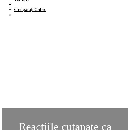
Cumpărați Online
Reacțiile cutanate ca