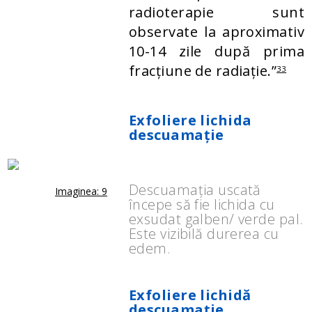
radioterapie sunt
observate la aproximativ
10-14 zile după prima
fracțiune de radiație.”
33
Exfoliere lichida
descuamație
Descuamația uscată
Imaginea: 9
începe să fie lichida cu
exsudat galben/ verde pal.
Este vizibilă durerea cu
edem.
Exfoliere lichidă
descuamație