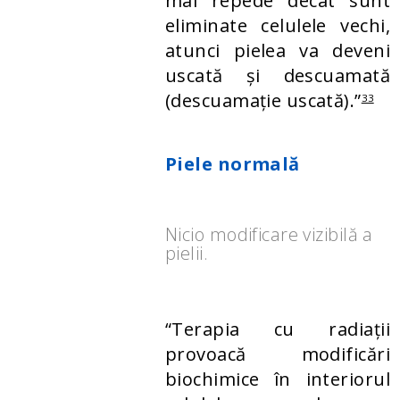
mai repede decât sunt
eliminate celulele vechi,
atunci pielea va deveni
uscată și descuamată
(descuamație uscată).”
33
Piele normală
Nicio modificare vizibilă a
pielii.
“Terapia cu radiații
provoacă modificări
biochimice în interiorul