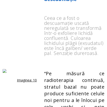
Ceea ce a fost o
descuamație uscată
neregulată se transformă
într-o exfoliere lichidă
confluentă. Culoarea
lichidului plăgii (exsudatul)
este încă galben/ verde
pal. Senzație dureroasă.
“Pe măsură ce
radioterapia continuă,
Imaginea: 10
stratul bazal nu poate
produce suficiente celule
noi pentru a le înlocui pe
cele vechi și, prin