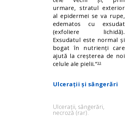
urmare, stratul exterior
al epidermei se va rupe,
edematos cu exsudat
(exfoliere lichidă).
Exsudatul este normal și
bogat în nutrienți care
ajută la creșterea de noi
celule ale pielii.”
33
Ulcerații și sângerări
Ulcerații, sângerări,
necroză (rar).