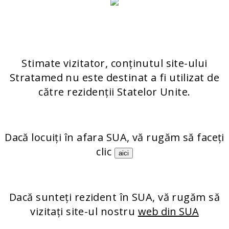
Aeschenvorstadt 57
4051 Basel
Elveţia
FORMULAR DE CONTACT
Stimate vizitator, conținutul site-ului
Stratamed nu este destinat a fi utilizat de
către rezidenții Statelor Unite.
PRODUSELE NOASTRE
Stratamark
Strataderm
Dacă locuiți în afara SUA, vă rugăm să faceți
Stratamed
clic
Stratacel
aici
StrataCTX
Dacă sunteți rezident în SUA, vă rugăm să
vizitați site-ul nostru
web din SUA