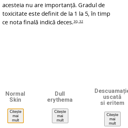
acesteia nu are importanță. Gradul de
toxicitate este definit de la 1 la 5, în timp
ce nota finală indică deces.
30, 32
Descuamați
Normal
Dull
uscată
Skin
erythema
si eritem
Citește
Citește
Citește
mai
mai
mai
mult
mult
mult